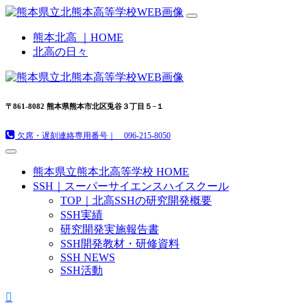
熊本北高 ｜HOME
北高の日々
〒861-8082 熊本県熊本市北区兎谷３丁目５−１
欠席・遅刻連絡専用番号｜ 096-215-8050
熊本県立熊本北高等学校 HOME
SSH｜スーパーサイエンスハイスクール
TOP｜北高SSHの研究開発概要
SSH実績
研究開発実施報告書
SSH開発教材・研修資料
SSH NEWS
SSH活動