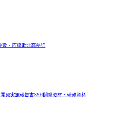
校歌・応援歌
北高秘話
究開発実施報告書
SSH開発教材・研修資料