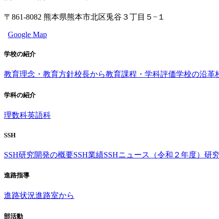
〒861-8082 熊本県熊本市北区兎谷３丁目５−１
Google Map
学校の紹介
教育理念・教育方針
校長から
教育課程・学科評価
学校の沿革
学科の紹介
理数科
英語科
SSH
SSH研究開発の概要
SSH業績
SSHニュース（令和２年度）
研
進路指導
進路状況
進路室から
部活動