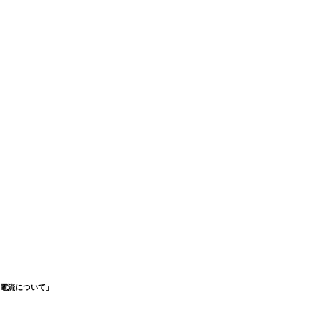
流について」
「電流について」