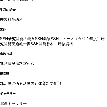
学科の紹介
理数科
英語科
SSH
SSH研究開発の概要
SSH業績
SSHニュース（令和２年度）
研
究開発実施報告書
SSH開発教材・研修資料
進路指導
進路状況
進路室から
部活動
部活動に係る活動方針
体育部
文化部
ギャラリー
北高ギャラリー