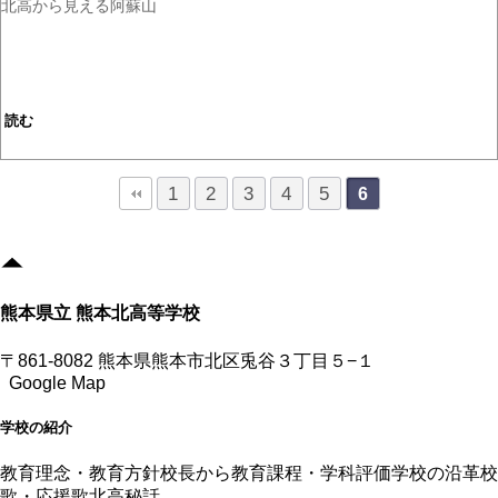
北高から見える阿蘇山
読む
1
2
3
4
5
6
熊本県立 熊本北高等学校
〒861-8082 熊本県熊本市北区兎谷３丁目５−１
Google Map
学校の紹介
教育理念・教育方針
校長から
教育課程・学科評価
学校の沿革
校
歌・応援歌
北高秘話